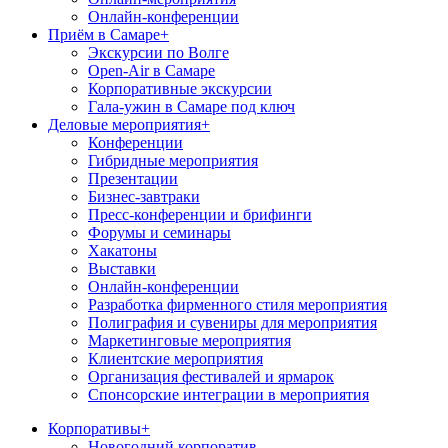
Онлайн-конференции
Приём в Самаре
+
Экскурсии по Волге
Open-Air в Самаре
Корпоративные экскурсии
Гала-ужин в Самаре под ключ
Деловые мероприятия
+
Конференции
Гибридные мероприятия
Презентации
Бизнес-завтраки
Пресс-конференции и брифинги
Форумы и семинары
Хакатоны
Выставки
Онлайн-конференции
Разработка фирменного стиля мероприятия
Полиграфия и сувениры для мероприятия
Маркетинговые мероприятия
Клиентские мероприятия
Организация фестивалей и ярмарок
Спонсорские интеграции в мероприятия
Корпоративы
+
Новогодний корпоратив