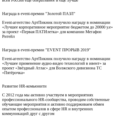
всей России ещё оперативнее и ещё лучше
Награда в event-премии "Золотой ПАЗЛ"
Event-агентство АртПикник получило награду в номинации
«Лучшее корпоративное мероприятие бюджетом до 20000 у.е»
за проект «Первая ПАТИлетка» для компании Мегафон
Ритейл
Награда в event-премии "EVENT ПРОРЫВ 2019"
Event-агентство АртПикник получило награду в номинации
«Лучшее применение аудио-видео технологий в ивент» за
проект «Звёздный Атлас» для Волжского дивизиона ТС
«Пятёрочка»
Развитие HR-комьюнити
С 2012 года мы активно участвуем в мероприятиях
профессионального HR-сообщества, проводим собственные
обучающие мероприятия и активно поддерживаем обмен
опытом профессионалов в сфере HR и внутренних
коммуникаций друг с другом