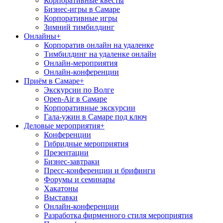
Корпоративные квесты
Бизнес-игры в Самаре
Корпоративные игры
Зимний тимбилдинг
Онлайны
+
Корпоратив онлайн на удаленке
Тимбилдинг на удаленке онлайн
Онлайн-мероприятия
Онлайн-конференции
Приём в Самаре
+
Экскурсии по Волге
Open-Air в Самаре
Корпоративные экскурсии
Гала-ужин в Самаре под ключ
Деловые мероприятия
+
Конференции
Гибридные мероприятия
Презентации
Бизнес-завтраки
Пресс-конференции и брифинги
Форумы и семинары
Хакатоны
Выставки
Онлайн-конференции
Разработка фирменного стиля мероприятия