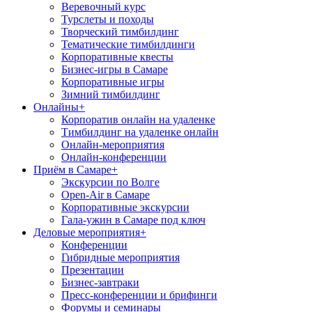
Веревочный курс
Турслеты и походы
Творческий тимбилдинг
Тематические тимбилдинги
Корпоративные квесты
Бизнес-игры в Самаре
Корпоративные игры
Зимний тимбилдинг
Онлайны
+
Корпоратив онлайн на удаленке
Тимбилдинг на удаленке онлайн
Онлайн-мероприятия
Онлайн-конференции
Приём в Самаре
+
Экскурсии по Волге
Open-Air в Самаре
Корпоративные экскурсии
Гала-ужин в Самаре под ключ
Деловые мероприятия
+
Конференции
Гибридные мероприятия
Презентации
Бизнес-завтраки
Пресс-конференции и брифинги
Форумы и семинары