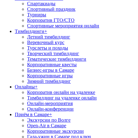
Спартакиады
Спортивный праздник
Турниры
Корпоратив ГТО/СТО
Спортивные мероприятия онлайн
Тимбилдинги
+
Летний тимбилдинг
Веревочный курс
Турслеты и походы
Творческий тимбилдинг
Тематические тимбилдинги
Корпоративные квесты
Бизнес-игры в Самаре
Корпоративные игры
Зимний тимбилдинг
Онлайны
+
Корпоратив онлайн на удаленке
Тимбилдинг на удаленке онлайн
Онлайн-мероприятия
Онлайн-конференции
Приём в Самаре
+
Экскурсии по Волге
Open-Air в Самаре
Корпоративные экскурсии
Гала-ужин в Самаре под ключ