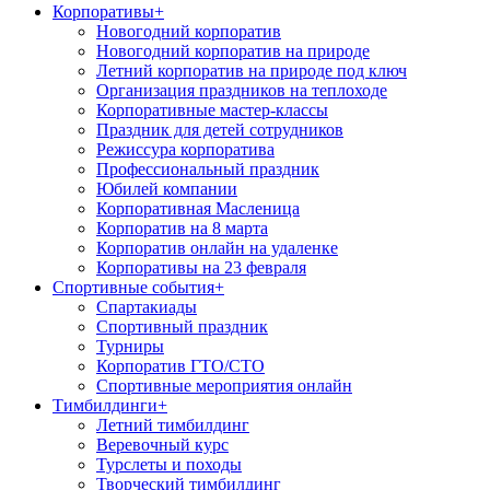
Корпоративы
+
Новогодний корпоратив
Новогодний корпоратив на природе
Летний корпоратив на природе под ключ
Организация праздников на теплоходе
Корпоративные мастер-классы
Праздник для детей сотрудников
Режиссура корпоратива
Профессиональный праздник
Юбилей компании
Корпоративная Масленица
Корпоратив на 8 марта
Корпоратив онлайн на удаленке
Корпоративы на 23 февраля
Спортивные события
+
Спартакиады
Спортивный праздник
Турниры
Корпоратив ГТО/СТО
Спортивные мероприятия онлайн
Тимбилдинги
+
Летний тимбилдинг
Веревочный курс
Турслеты и походы
Творческий тимбилдинг