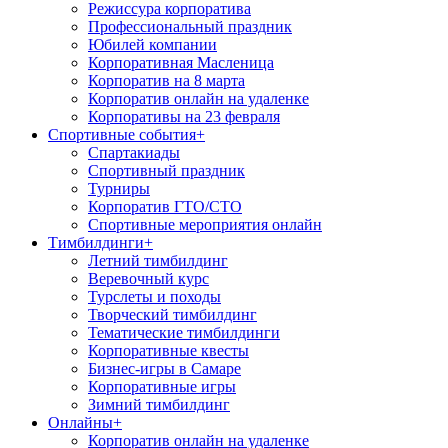
Режиссура корпоратива
Профессиональный праздник
Юбилей компании
Корпоративная Масленица
Корпоратив на 8 марта
Корпоратив онлайн на удаленке
Корпоративы на 23 февраля
Спортивные события
+
Спартакиады
Спортивный праздник
Турниры
Корпоратив ГТО/СТО
Спортивные мероприятия онлайн
Тимбилдинги
+
Летний тимбилдинг
Веревочный курс
Турслеты и походы
Творческий тимбилдинг
Тематические тимбилдинги
Корпоративные квесты
Бизнес-игры в Самаре
Корпоративные игры
Зимний тимбилдинг
Онлайны
+
Корпоратив онлайн на удаленке