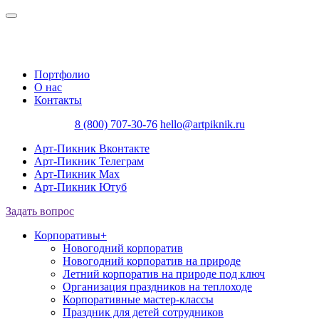
Портфолио
О нас
Контакты
8 (800) 707-30-76
hello@artpiknik.ru
Арт-Пикник Вконтакте
Арт-Пикник Телеграм
Арт-Пикник Max
Арт-Пикник Ютуб
Задать вопрос
Корпоративы
+
Новогодний корпоратив
Новогодний корпоратив на природе
Летний корпоратив на природе под ключ
Организация праздников на теплоходе
Корпоративные мастер-классы
Праздник для детей сотрудников