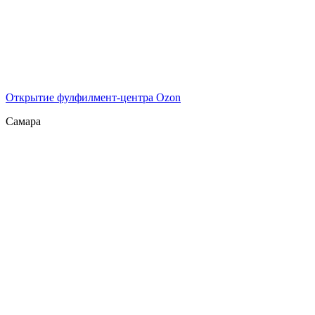
Открытие фулфилмент-центра Ozon
Самара