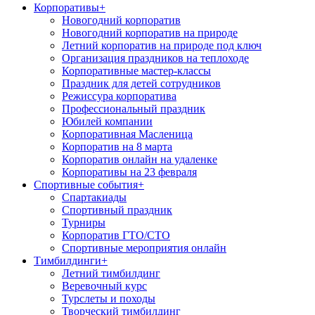
Корпоративы
+
Новогодний корпоратив
Новогодний корпоратив на природе
Летний корпоратив на природе под ключ
Организация праздников на теплоходе
Корпоративные мастер-классы
Праздник для детей сотрудников
Режиссура корпоратива
Профессиональный праздник
Юбилей компании
Корпоративная Масленица
Корпоратив на 8 марта
Корпоратив онлайн на удаленке
Корпоративы на 23 февраля
Спортивные события
+
Спартакиады
Спортивный праздник
Турниры
Корпоратив ГТО/СТО
Спортивные мероприятия онлайн
Тимбилдинги
+
Летний тимбилдинг
Веревочный курс
Турслеты и походы
Творческий тимбилдинг