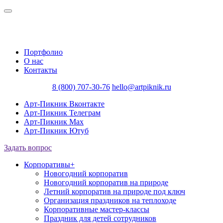
Портфолио
О нас
Контакты
8 (800) 707-30-76
hello@artpiknik.ru
Арт-Пикник Вконтакте
Арт-Пикник Телеграм
Арт-Пикник Max
Арт-Пикник Ютуб
Задать вопрос
Корпоративы
+
Новогодний корпоратив
Новогодний корпоратив на природе
Летний корпоратив на природе под ключ
Организация праздников на теплоходе
Корпоративные мастер-классы
Праздник для детей сотрудников