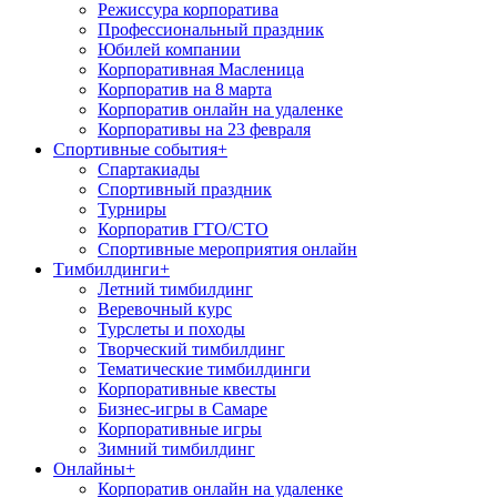
Режиссура корпоратива
Профессиональный праздник
Юбилей компании
Корпоративная Масленица
Корпоратив на 8 марта
Корпоратив онлайн на удаленке
Корпоративы на 23 февраля
Спортивные события
+
Спартакиады
Спортивный праздник
Турниры
Корпоратив ГТО/СТО
Спортивные мероприятия онлайн
Тимбилдинги
+
Летний тимбилдинг
Веревочный курс
Турслеты и походы
Творческий тимбилдинг
Тематические тимбилдинги
Корпоративные квесты
Бизнес-игры в Самаре
Корпоративные игры
Зимний тимбилдинг
Онлайны
+
Корпоратив онлайн на удаленке