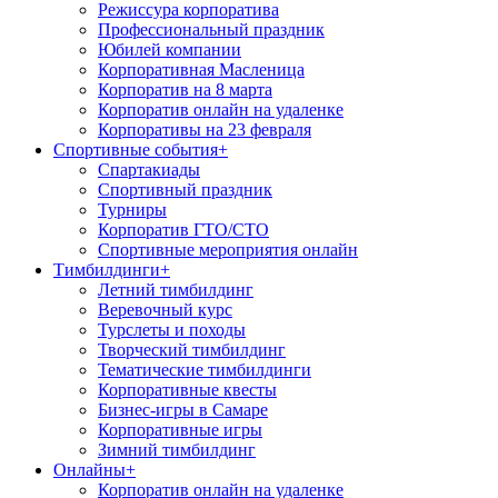
Режиссура корпоратива
Профессиональный праздник
Юбилей компании
Корпоративная Масленица
Корпоратив на 8 марта
Корпоратив онлайн на удаленке
Корпоративы на 23 февраля
Спортивные события
+
Спартакиады
Спортивный праздник
Турниры
Корпоратив ГТО/СТО
Спортивные мероприятия онлайн
Тимбилдинги
+
Летний тимбилдинг
Веревочный курс
Турслеты и походы
Творческий тимбилдинг
Тематические тимбилдинги
Корпоративные квесты
Бизнес-игры в Самаре
Корпоративные игры
Зимний тимбилдинг
Онлайны
+
Корпоратив онлайн на удаленке