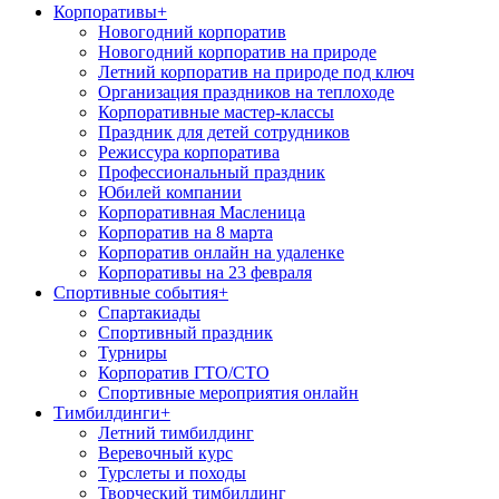
Корпоративы
+
Новогодний корпоратив
Новогодний корпоратив на природе
Летний корпоратив на природе под ключ
Организация праздников на теплоходе
Корпоративные мастер-классы
Праздник для детей сотрудников
Режиссура корпоратива
Профессиональный праздник
Юбилей компании
Корпоративная Масленица
Корпоратив на 8 марта
Корпоратив онлайн на удаленке
Корпоративы на 23 февраля
Спортивные события
+
Спартакиады
Спортивный праздник
Турниры
Корпоратив ГТО/СТО
Спортивные мероприятия онлайн
Тимбилдинги
+
Летний тимбилдинг
Веревочный курс
Турслеты и походы
Творческий тимбилдинг