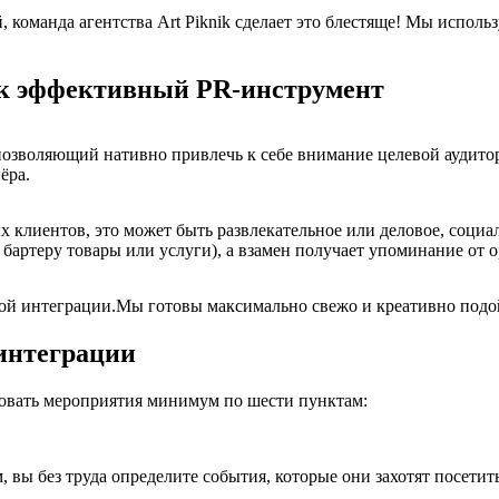
 команда агентства Art Piknik сделает это блестяще! Мы испол
ак эффективный PR-инструмент
позволяющий нативно привлечь к себе внимание целевой аудито
ёра.
х клиентов, это может быть развлекательное или деловое, социа
 бартеру товары или услуги), а взамен получает упоминание от 
бой интеграции.Мы готовы максимально свежо и креативно подой
интеграции
ровать мероприятия минимум по шести пунктам:
 вы без труда определите события, которые они захотят посетить