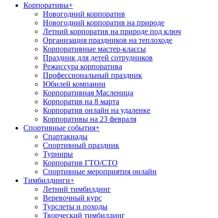
Корпоративы
+
Новогодний корпоратив
Новогодний корпоратив на природе
Летний корпоратив на природе под ключ
Организация праздников на теплоходе
Корпоративные мастер-классы
Праздник для детей сотрудников
Режиссура корпоратива
Профессиональный праздник
Юбилей компании
Корпоративная Масленица
Корпоратив на 8 марта
Корпоратив онлайн на удаленке
Корпоративы на 23 февраля
Спортивные события
+
Спартакиады
Спортивный праздник
Турниры
Корпоратив ГТО/СТО
Спортивные мероприятия онлайн
Тимбилдинги
+
Летний тимбилдинг
Веревочный курс
Турслеты и походы
Творческий тимбилдинг