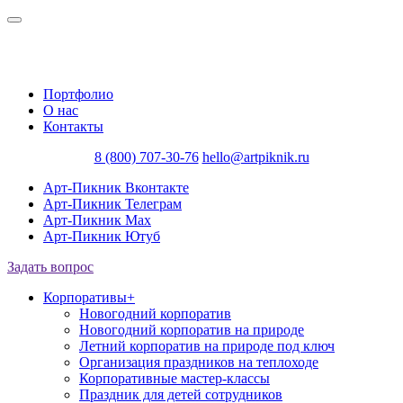
Портфолио
О нас
Контакты
8 (800) 707-30-76
hello@artpiknik.ru
Арт-Пикник Вконтакте
Арт-Пикник Телеграм
Арт-Пикник Max
Арт-Пикник Ютуб
Задать вопрос
Корпоративы
+
Новогодний корпоратив
Новогодний корпоратив на природе
Летний корпоратив на природе под ключ
Организация праздников на теплоходе
Корпоративные мастер-классы
Праздник для детей сотрудников