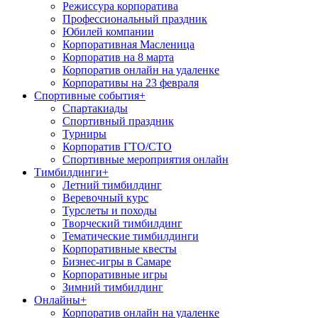
Режиссура корпоратива
Профессиональный праздник
Юбилей компании
Корпоративная Масленица
Корпоратив на 8 марта
Корпоратив онлайн на удаленке
Корпоративы на 23 февраля
Спортивные события
+
Спартакиады
Спортивный праздник
Турниры
Корпоратив ГТО/СТО
Спортивные мероприятия онлайн
Тимбилдинги
+
Летний тимбилдинг
Веревочный курс
Турслеты и походы
Творческий тимбилдинг
Тематические тимбилдинги
Корпоративные квесты
Бизнес-игры в Самаре
Корпоративные игры
Зимний тимбилдинг
Онлайны
+
Корпоратив онлайн на удаленке