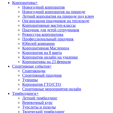
Корпоративы
+
Новогодний корпоратив
Новогодний корпоратив на природе
Летний корпоратив на природе под ключ
Организация праздников на теплоходе
Корпоративные мастер-классы
Праздник для детей сотрудников
Режиссура корпоратива
Профессиональный праздник
Юбилей компании
Корпоративная Масленица
Корпоратив на 8 марта
Корпоратив онлайн на удаленке
Корпоративы на 23 февраля
Спортивные события
+
Спартакиады
Спортивный праздник
Турниры
Корпоратив ГТО/СТО
Спортивные мероприятия онлайн
Тимбилдинги
+
Летний тимбилдинг
Веревочный курс
Турслеты и походы
Творческий тимбилдинг