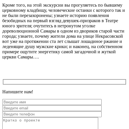
Кроме того, на этой экскурсии вы прогуляетесь по бывшему
церковному кладбищу, человеческие останки с которого так и
не были перезахоронены; узнаете историю появления
безобидных на первый взгляд девушек-призраков в Театре
юного зрителя; очутитесь в нетронутом уголке
дореволюционной Самары в одном из двориков старой части
города; узнаете, почему жители дома на улице Некрасовской
вот уже на протяжении ста лет слышат лошадиное ржание и
леденящие душу мужские крики; и наконец, на собственном
примере ощутите энергетику самой загадочной и жуткой
церкви Самары….
Напишите нам!