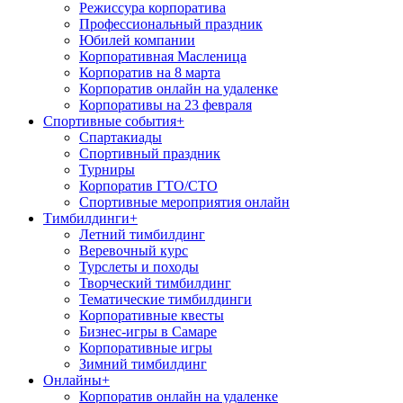
Режиссура корпоратива
Профессиональный праздник
Юбилей компании
Корпоративная Масленица
Корпоратив на 8 марта
Корпоратив онлайн на удаленке
Корпоративы на 23 февраля
Спортивные события
+
Спартакиады
Спортивный праздник
Турниры
Корпоратив ГТО/СТО
Спортивные мероприятия онлайн
Тимбилдинги
+
Летний тимбилдинг
Веревочный курс
Турслеты и походы
Творческий тимбилдинг
Тематические тимбилдинги
Корпоративные квесты
Бизнес-игры в Самаре
Корпоративные игры
Зимний тимбилдинг
Онлайны
+
Корпоратив онлайн на удаленке