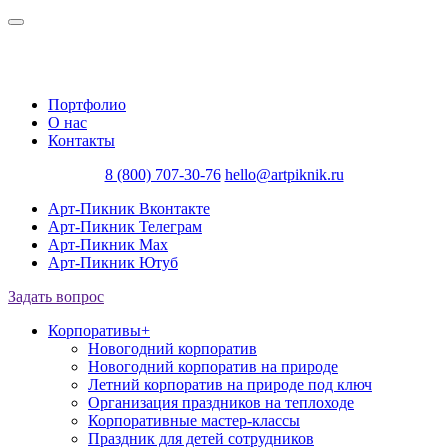
Портфолио
О нас
Контакты
8 (800) 707-30-76
hello@artpiknik.ru
Арт-Пикник Вконтакте
Арт-Пикник Телеграм
Арт-Пикник Max
Арт-Пикник Ютуб
Задать вопрос
Корпоративы
+
Новогодний корпоратив
Новогодний корпоратив на природе
Летний корпоратив на природе под ключ
Организация праздников на теплоходе
Корпоративные мастер-классы
Праздник для детей сотрудников