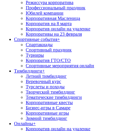
Режиссура корпоратива
Профессиональный праздник
Юбилей компании
Корпоративная Масленица
Корпоратив на 8 марта
Корпоратив онлайн на удаленке
Корпоративы на 23 февраля
Спортивные события
+
Спартакиады
Спортивный праздник
Турниры
Корпоратив ГТО/СТО
Спортивные мероприятия онлайн
Тимбилдинги
+
Летний тимбилдинг
Веревочный курс
Турслеты и походы
Творческий тимбилдинг
Тематические тимбилдинги
Корпоративные квесты
Бизнес-игры в Самаре
Корпоративные игры
Зимний тимбилдинг
Онлайны
+
Корпоратив онлайн на удаленке