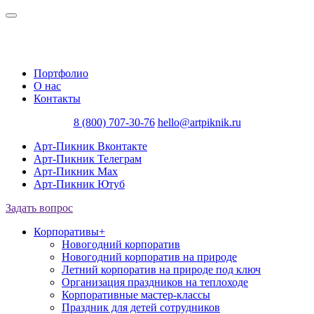
Портфолио
О нас
Контакты
8 (800) 707-30-76
hello@artpiknik.ru
Арт-Пикник Вконтакте
Арт-Пикник Телеграм
Арт-Пикник Max
Арт-Пикник Ютуб
Задать вопрос
Корпоративы
+
Новогодний корпоратив
Новогодний корпоратив на природе
Летний корпоратив на природе под ключ
Организация праздников на теплоходе
Корпоративные мастер-классы
Праздник для детей сотрудников