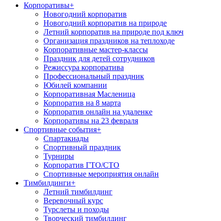
Корпоративы
+
Новогодний корпоратив
Новогодний корпоратив на природе
Летний корпоратив на природе под ключ
Организация праздников на теплоходе
Корпоративные мастер-классы
Праздник для детей сотрудников
Режиссура корпоратива
Профессиональный праздник
Юбилей компании
Корпоративная Масленица
Корпоратив на 8 марта
Корпоратив онлайн на удаленке
Корпоративы на 23 февраля
Спортивные события
+
Спартакиады
Спортивный праздник
Турниры
Корпоратив ГТО/СТО
Спортивные мероприятия онлайн
Тимбилдинги
+
Летний тимбилдинг
Веревочный курс
Турслеты и походы
Творческий тимбилдинг