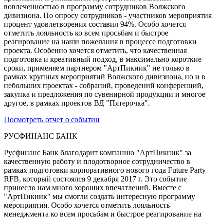
вовлеченностью в программу сотрудников Волжского
дивизиона. По опросу сотрудников - участников мероприятия
процент удовлетворения составил 94%. Особо хочется
отметить лояльность ко всем просьбам и быстрое
реагирование на наши пожелания в процессе подготовки
проекта. Особенно хочется отметить, что качественная
подготовка и креативный подход, в максимально короткие
сроки, применяем партнером "АртПикник" не только в
рамках крупных мероприятий Волжского дивизиона, но и в
небольших проектах - собраний, проведений конференций,
закупка и предложения по сувенирной продукции и многое
другое, в рамках проектов ВД "Пятерочка".
Посмотреть отчет о событии
РУСФИНАНС БАНК
Русфинанс Банк благодарит компанию "АртПикник" за
качественную работу и плодотворное сотрудничество в
рамках подготовки корпоративного нового года Future Party
RFB, который состоялся 9 декабря 2017 г. Это событие
принесло нам много хороших впечатлений. Вместе с
"АртПикник" мы смогли создать интересную программу
мероприятия. Особо хочется отметить лояльность
менеджмента ко всем просьбам и быстрое реагирование на