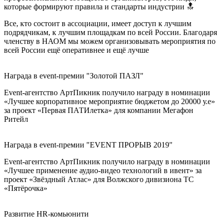
которые формируют правила и стандарты индустрии 🔝
Все, кто состоит в ассоциации, имеет доступ к лучшим
подрядчикам, к лучшим площадкам по всей России. Благодаря
членству в НАОМ мы можем организовывать мероприятия по
всей России ещё оперативнее и ещё лучше
Награда в event-премии "Золотой ПАЗЛ"
Event-агентство АртПикник получило награду в номинации
«Лучшее корпоративное мероприятие бюджетом до 20000 у.е»
за проект «Первая ПАТИлетка» для компании Мегафон
Ритейл
Награда в event-премии "EVENT ПРОРЫВ 2019"
Event-агентство АртПикник получило награду в номинации
«Лучшее применение аудио-видео технологий в ивент» за
проект «Звёздный Атлас» для Волжского дивизиона ТС
«Пятёрочка»
Развитие HR-комьюнити