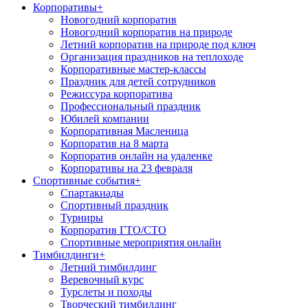
Корпоративы
+
Новогодний корпоратив
Новогодний корпоратив на природе
Летний корпоратив на природе под ключ
Организация праздников на теплоходе
Корпоративные мастер-классы
Праздник для детей сотрудников
Режиссура корпоратива
Профессиональный праздник
Юбилей компании
Корпоративная Масленица
Корпоратив на 8 марта
Корпоратив онлайн на удаленке
Корпоративы на 23 февраля
Спортивные события
+
Спартакиады
Спортивный праздник
Турниры
Корпоратив ГТО/СТО
Спортивные мероприятия онлайн
Тимбилдинги
+
Летний тимбилдинг
Веревочный курс
Турслеты и походы
Творческий тимбилдинг