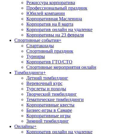
Режиссура корпоратива
Профессиональный праздник
Юбилей компании
Корпоративная Масленица
Корпоратив на 8 марта
Корпоратив онлайн на удаленке
Корпоративы на 23 февраля
Спортивные события
+
Спартакиады
Спортивный праздник
Турниры
Корпоратив ГТО/СТО
Спортивные мероприятия онлайн
Тимбилдинги
+
Летний тимбилдинг
Веревочный курс
Турслеты и походы
Творческий тимбилдинг
Тематические тимбилдинги
Корпоративные квесты
Бизнес-игры в Самаре
Корпоративные игры
Зимний тимбилдинг
Онлайны
+
Корпоратив онлайн на удаленке