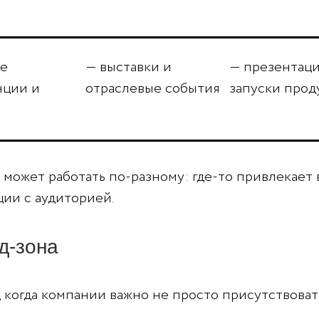
е
— выставки и
— презентаци
нции и
отраслевые события
запуски прод
может работать по-разному: где-то привлекает в
ции с аудиторией.
д-зона
 когда компании важно не просто присутствоват