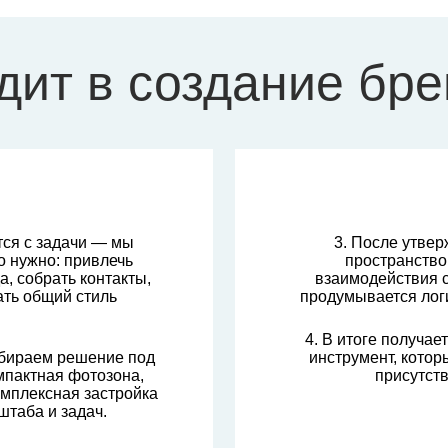
дит в создание бр
тся с задачи — мы
3. После утве
о нужно: привлечь
пространство:
а, собрать контакты,
взаимодействия 
ать общий стиль
продумывается логи
4. В итоге получае
дбираем решение под
инструмент, котор
мпактная фотозона,
присутст
мплексная застройка
штаба и задач.