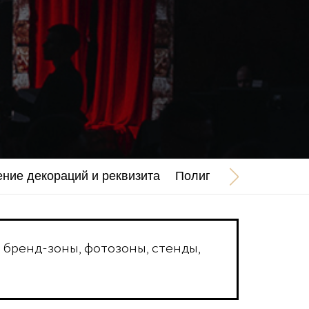
ение декораций и реквизита
Полиграфия и сувени
бренд-зоны, фотозоны, стенды,