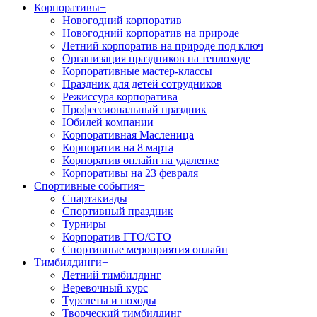
Корпоративы
+
Новогодний корпоратив
Новогодний корпоратив на природе
Летний корпоратив на природе под ключ
Организация праздников на теплоходе
Корпоративные мастер-классы
Праздник для детей сотрудников
Режиссура корпоратива
Профессиональный праздник
Юбилей компании
Корпоративная Масленица
Корпоратив на 8 марта
Корпоратив онлайн на удаленке
Корпоративы на 23 февраля
Спортивные события
+
Спартакиады
Спортивный праздник
Турниры
Корпоратив ГТО/СТО
Спортивные мероприятия онлайн
Тимбилдинги
+
Летний тимбилдинг
Веревочный курс
Турслеты и походы
Творческий тимбилдинг