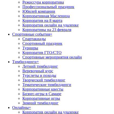
Режиссура корпоратива
Профессиональный праздник
Юбилей компании
Корпоративная Масленица
Корпоратив на 8 марта
Корпоратив онлайн на удаленке
Корпоративы на 23 февраля
Спортивные события
+
Спартакиады
Спортивный праздник
Турниры
Корпоратив ГТО/СТО
Спортивные мероприятия онлайн
Тимбилдинги
+
Летний тимбилдинг
Веревочный курс
Турслеты и походы
Творческий тимбилдинг
Тематические тимбилдинги
Корпоративные квесты
Бизнес-игры в Самаре
Корпоративные игры
Зимний тимбилдинг
Онлайны
+
Корпоратив онлайн на удаленке