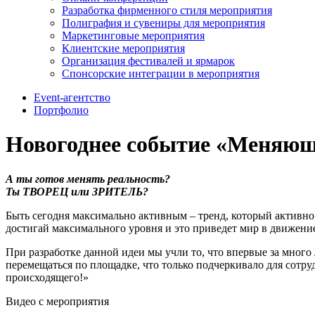
Разработка фирменного стиля мероприятия
Полиграфия и сувениры для мероприятия
Маркетинговые мероприятия
Клиентские мероприятия
Организация фестивалей и ярмарок
Спонсорские интеграции в мероприятия
Event-агентство
Портфолио
Новогоднее событие «Меняющи
А ты готов менять реальность?
Ты ТВОРЕЦ или ЗРИТЕЛЬ?
Быть сегодня максимально активным – тренд, который активно
достигай максимального уровня и это приведет мир в движение
При разработке данной идеи мы учли то, что впервые за много
перемещаться по площадке, что только подчеркивало для сотр
происходящего!»
Видео с мероприятия