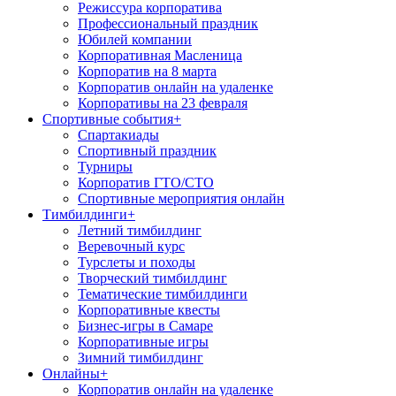
Режиссура корпоратива
Профессиональный праздник
Юбилей компании
Корпоративная Масленица
Корпоратив на 8 марта
Корпоратив онлайн на удаленке
Корпоративы на 23 февраля
Спортивные события
+
Спартакиады
Спортивный праздник
Турниры
Корпоратив ГТО/СТО
Спортивные мероприятия онлайн
Тимбилдинги
+
Летний тимбилдинг
Веревочный курс
Турслеты и походы
Творческий тимбилдинг
Тематические тимбилдинги
Корпоративные квесты
Бизнес-игры в Самаре
Корпоративные игры
Зимний тимбилдинг
Онлайны
+
Корпоратив онлайн на удаленке