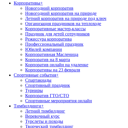
Корпоративы
+
Новогодний корпоратив
Новогодний корпоратив на природе
Летний корпоратив на природе под ключ
Организация праздников на теплоходе
Корпоративные мастер-классы
Праздник для детей сотрудников
Режиссура корпоратива
Профессиональный праздник
Юбилей компании
Корпоративная Масленица
Корпоратив на 8 марта
Корпоратив онлайн на удаленке
Корпоративы на 23 февраля
Спортивные события
+
Спартакиады
Спортивный праздник
Турниры
Корпоратив ГТО/СТО
Спортивные мероприятия онлайн
Тимбилдинги
+
Летний тимбилдинг
Веревочный курс
Турслеты и походы
Творческий тимбилдинг