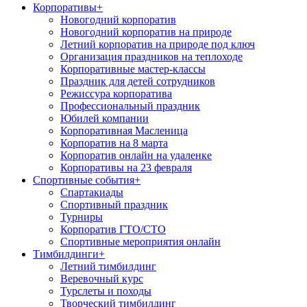
Корпоративы
+
Новогодний корпоратив
Новогодний корпоратив на природе
Летний корпоратив на природе под ключ
Организация праздников на теплоходе
Корпоративные мастер-классы
Праздник для детей сотрудников
Режиссура корпоратива
Профессиональный праздник
Юбилей компании
Корпоративная Масленица
Корпоратив на 8 марта
Корпоратив онлайн на удаленке
Корпоративы на 23 февраля
Спортивные события
+
Спартакиады
Спортивный праздник
Турниры
Корпоратив ГТО/СТО
Спортивные мероприятия онлайн
Тимбилдинги
+
Летний тимбилдинг
Веревочный курс
Турслеты и походы
Творческий тимбилдинг