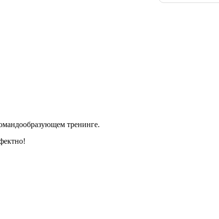
командообразующем тренинге.
фектно!