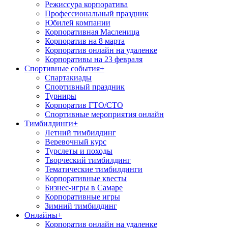
Режиссура корпоратива
Профессиональный праздник
Юбилей компании
Корпоративная Масленица
Корпоратив на 8 марта
Корпоратив онлайн на удаленке
Корпоративы на 23 февраля
Спортивные события
+
Спартакиады
Спортивный праздник
Турниры
Корпоратив ГТО/СТО
Спортивные мероприятия онлайн
Тимбилдинги
+
Летний тимбилдинг
Веревочный курс
Турслеты и походы
Творческий тимбилдинг
Тематические тимбилдинги
Корпоративные квесты
Бизнес-игры в Самаре
Корпоративные игры
Зимний тимбилдинг
Онлайны
+
Корпоратив онлайн на удаленке