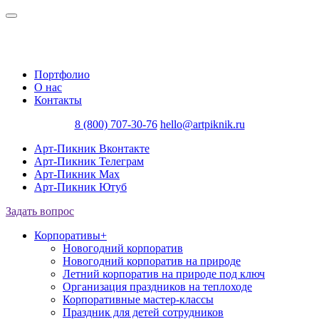
Портфолио
О нас
Контакты
8 (800) 707-30-76
hello@artpiknik.ru
Арт-Пикник Вконтакте
Арт-Пикник Телеграм
Арт-Пикник Max
Арт-Пикник Ютуб
Задать вопрос
Корпоративы
+
Новогодний корпоратив
Новогодний корпоратив на природе
Летний корпоратив на природе под ключ
Организация праздников на теплоходе
Корпоративные мастер-классы
Праздник для детей сотрудников