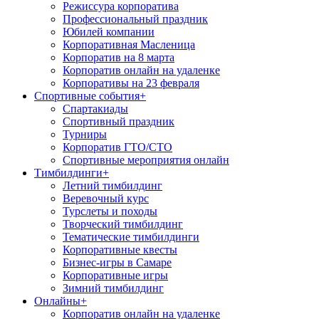
Режиссура корпоратива
Профессиональный праздник
Юбилей компании
Корпоративная Масленица
Корпоратив на 8 марта
Корпоратив онлайн на удаленке
Корпоративы на 23 февраля
Спортивные события
+
Спартакиады
Спортивный праздник
Турниры
Корпоратив ГТО/СТО
Спортивные мероприятия онлайн
Тимбилдинги
+
Летний тимбилдинг
Веревочный курс
Турслеты и походы
Творческий тимбилдинг
Тематические тимбилдинги
Корпоративные квесты
Бизнес-игры в Самаре
Корпоративные игры
Зимний тимбилдинг
Онлайны
+
Корпоратив онлайн на удаленке