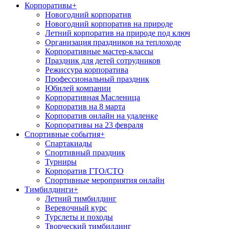
Корпоративы
+
Новогодний корпоратив
Новогодний корпоратив на природе
Летний корпоратив на природе под ключ
Организация праздников на теплоходе
Корпоративные мастер-классы
Праздник для детей сотрудников
Режиссура корпоратива
Профессиональный праздник
Юбилей компании
Корпоративная Масленица
Корпоратив на 8 марта
Корпоратив онлайн на удаленке
Корпоративы на 23 февраля
Спортивные события
+
Спартакиады
Спортивный праздник
Турниры
Корпоратив ГТО/СТО
Спортивные мероприятия онлайн
Тимбилдинги
+
Летний тимбилдинг
Веревочный курс
Турслеты и походы
Творческий тимбилдинг