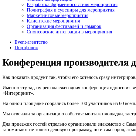
Разработка фирменного стиля мероприятия
Полиграфия и сувениры для мероприятия
Маркетинговые мероприятия
Клиентские мероприятия
Организация фестивалей и ярмарок
Спонсорские интеграции в мероприятия
Event-агентство
Портфолио
Конференция производителя 
Как показать продукт так, чтобы его хотелось сразу интегриро
Именно эту задачу решала ежегодная конференция одного из
«Интерпринт».
На одной площадке собрались более 100 участников из 60 ком
Мы отвечали за организацию события: монтаж площадки, застр
Для приезжих гостей отдельно организовали знакомство с Сам
запоминают не только деловую программу, но и сам город, атмо