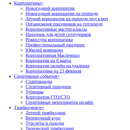
Корпоративы
+
Новогодний корпоратив
Новогодний корпоратив на природе
Летний корпоратив на природе под ключ
Организация праздников на теплоходе
Корпоративные мастер-классы
Праздник для детей сотрудников
Режиссура корпоратива
Профессиональный праздник
Юбилей компании
Корпоративная Масленица
Корпоратив на 8 марта
Корпоратив онлайн на удаленке
Корпоративы на 23 февраля
Спортивные события
+
Спартакиады
Спортивный праздник
Турниры
Корпоратив ГТО/СТО
Спортивные мероприятия онлайн
Тимбилдинги
+
Летний тимбилдинг
Веревочный курс
Турслеты и походы
Творческий тимбилдинг