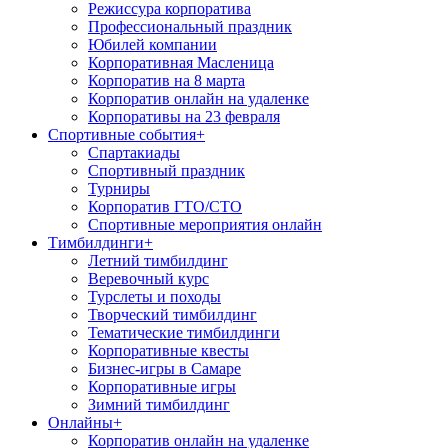
Режиссура корпоратива
Профессиональный праздник
Юбилей компании
Корпоративная Масленица
Корпоратив на 8 марта
Корпоратив онлайн на удаленке
Корпоративы на 23 февраля
Спортивные события
+
Спартакиады
Спортивный праздник
Турниры
Корпоратив ГТО/СТО
Спортивные мероприятия онлайн
Тимбилдинги
+
Летний тимбилдинг
Веревочный курс
Турслеты и походы
Творческий тимбилдинг
Тематические тимбилдинги
Корпоративные квесты
Бизнес-игры в Самаре
Корпоративные игры
Зимний тимбилдинг
Онлайны
+
Корпоратив онлайн на удаленке