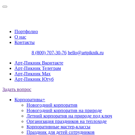
Портфолио
О нас
Контакты
8 (800) 707-30-76
hello@artpiknik.ru
Арт-Пикник Вконтакте
Арт-Пикник Телеграм
Арт-Пикник Max
Арт-Пикник Ютуб
Задать вопрос
Корпоративы
+
Новогодний корпоратив
Новогодний корпоратив на природе
Летний корпоратив на природе под ключ
Организация праздников на теплоходе
Корпоративные мастер-классы
Праздник для детей сотрудников