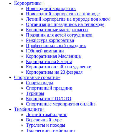
Корпоративы
+
Новогодний корпоратив
Новогодний корпоратив на природе
Летний корпоратив на природе под ключ
Организация праздников на теплоходе
Корпоративные мастер-классы
Праздник для детей сотрудников
Режиссура корпоратива
Профессиональный праздник
Юбилей компании
Корпоративная Масленица
Корпоратив на 8 марта
Корпоратив онлайн на удаленке
Корпоративы на 23 февраля
Спортивные события
+
Спартакиады
Спортивный праздник
Турниры
Корпоратив ГТО/СТО
Спортивные мероприятия онлайн
Тимбилдинги
+
Летний тимбилдинг
Веревочный курс
Турслеты и походы
Творческий тимбилдинг