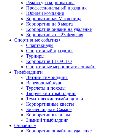
Режиссура корпоратива
Профессиональный праздник
Юбилей компании
Корпоративная Масленица
Корпоратив на 8 марта
Корпоратив онлайн на удаленке
Корпоративы на 23 февраля
Спортивные события
+
Спартакиады
Спортивный праздник
Турниры
Корпоратив ГТО/СТО
Спортивные мероприятия онлайн
Тимбилдинги
+
Летний тимбилдинг
Веревочный курс
Турслеты и походы
Творческий тимбилдинг
Тематические тимбилдинги
Корпоративные квесты
Бизнес-игры в Самаре
Корпоративные игры
Зимний тимбилдинг
Онлайны
+
Корпоратив онлайн на удаленке