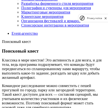
Разработка фирменного стиля мероприятия
Полиграфия и сувениры для мероприятия
Маркетинговые мероприятия
Клиентские мероприятия
Privacy notice
Организация фестивалей и ярмарок
Спонсорские интеграции в мероприятия
Event-агентство
Поисковый квест
Поисковый квест
Классика в мире квестов! Это активность и для мозга, и для
тела, ведь программа подразумевает, что команды будут
передвигаться по спланированному нами маршруту, чтобы
выполнить какое-то задание, разгадать загадку или добыть
желанный артефакт.
Командное расследование можно совместить с пешей
прогулкой по городу, парку или загородной территории.
Такой квест доступен для всех — составляя сценарий, мы
учитываем количество участников и их физические
возможности. Поэтому поисковый формат может стать
основой даже для семейного корпоратива.