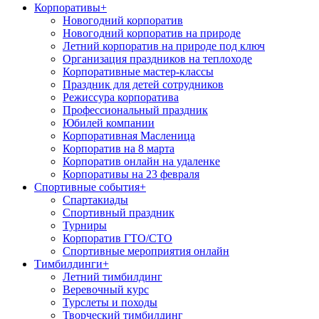
Корпоративы
+
Новогодний корпоратив
Новогодний корпоратив на природе
Летний корпоратив на природе под ключ
Организация праздников на теплоходе
Корпоративные мастер-классы
Праздник для детей сотрудников
Режиссура корпоратива
Профессиональный праздник
Юбилей компании
Корпоративная Масленица
Корпоратив на 8 марта
Корпоратив онлайн на удаленке
Корпоративы на 23 февраля
Спортивные события
+
Спартакиады
Спортивный праздник
Турниры
Корпоратив ГТО/СТО
Спортивные мероприятия онлайн
Тимбилдинги
+
Летний тимбилдинг
Веревочный курс
Турслеты и походы
Творческий тимбилдинг