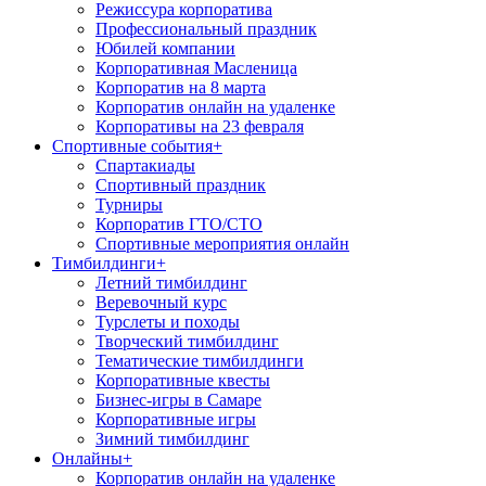
Режиссура корпоратива
Профессиональный праздник
Юбилей компании
Корпоративная Масленица
Корпоратив на 8 марта
Корпоратив онлайн на удаленке
Корпоративы на 23 февраля
Спортивные события
+
Спартакиады
Спортивный праздник
Турниры
Корпоратив ГТО/СТО
Спортивные мероприятия онлайн
Тимбилдинги
+
Летний тимбилдинг
Веревочный курс
Турслеты и походы
Творческий тимбилдинг
Тематические тимбилдинги
Корпоративные квесты
Бизнес-игры в Самаре
Корпоративные игры
Зимний тимбилдинг
Онлайны
+
Корпоратив онлайн на удаленке