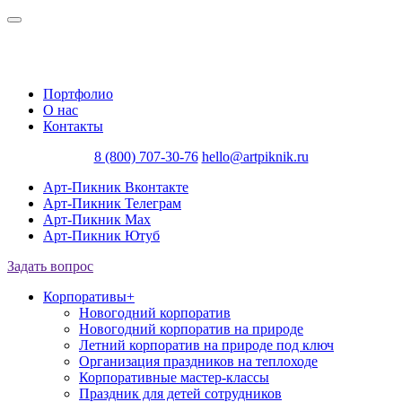
Портфолио
О нас
Контакты
8 (800) 707-30-76
hello@artpiknik.ru
Арт-Пикник Вконтакте
Арт-Пикник Телеграм
Арт-Пикник Max
Арт-Пикник Ютуб
Задать вопрос
Корпоративы
+
Новогодний корпоратив
Новогодний корпоратив на природе
Летний корпоратив на природе под ключ
Организация праздников на теплоходе
Корпоративные мастер-классы
Праздник для детей сотрудников