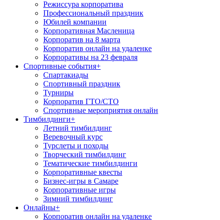
Режиссура корпоратива
Профессиональный праздник
Юбилей компании
Корпоративная Масленица
Корпоратив на 8 марта
Корпоратив онлайн на удаленке
Корпоративы на 23 февраля
Спортивные события
+
Спартакиады
Спортивный праздник
Турниры
Корпоратив ГТО/СТО
Спортивные мероприятия онлайн
Тимбилдинги
+
Летний тимбилдинг
Веревочный курс
Турслеты и походы
Творческий тимбилдинг
Тематические тимбилдинги
Корпоративные квесты
Бизнес-игры в Самаре
Корпоративные игры
Зимний тимбилдинг
Онлайны
+
Корпоратив онлайн на удаленке