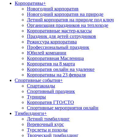
Корпоративы
+
Новогодний корпоратив
Новогодний корпоратив на природе
Летний корпоратив на природе под ключ
Организация праздников на теплоходе
Корпоративные мастер-классы
Праздник для детей сотрудников
Режиссура корпоратива
Профессиональный праздник
Юбилей компании
Корпоративная Масленица
Корпоратив на 8 марта
Корпоратив онлайн на удаленке
Корпоративы на 23 февраля
Спортивные события
+
Спартакиады
Спортивный праздник
Турниры
Корпоратив ГТО/СТО
Спортивные мероприятия онлайн
Тимбилдинги
+
Летний тимбилдинг
Веревочный курс
Турслеты и походы
Творческий тимбилдинг