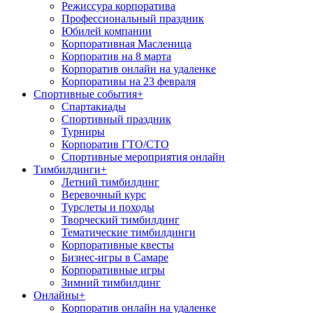
Режиссура корпоратива
Профессиональный праздник
Юбилей компании
Корпоративная Масленица
Корпоратив на 8 марта
Корпоратив онлайн на удаленке
Корпоративы на 23 февраля
Спортивные события
+
Спартакиады
Спортивный праздник
Турниры
Корпоратив ГТО/СТО
Спортивные мероприятия онлайн
Тимбилдинги
+
Летний тимбилдинг
Веревочный курс
Турслеты и походы
Творческий тимбилдинг
Тематические тимбилдинги
Корпоративные квесты
Бизнес-игры в Самаре
Корпоративные игры
Зимний тимбилдинг
Онлайны
+
Корпоратив онлайн на удаленке