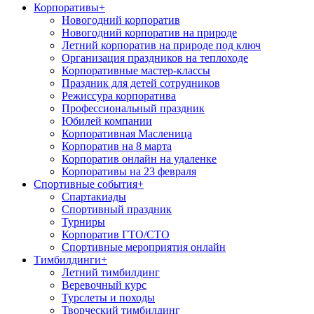
Корпоративы
+
Новогодний корпоратив
Новогодний корпоратив на природе
Летний корпоратив на природе под ключ
Организация праздников на теплоходе
Корпоративные мастер-классы
Праздник для детей сотрудников
Режиссура корпоратива
Профессиональный праздник
Юбилей компании
Корпоративная Масленица
Корпоратив на 8 марта
Корпоратив онлайн на удаленке
Корпоративы на 23 февраля
Спортивные события
+
Спартакиады
Спортивный праздник
Турниры
Корпоратив ГТО/СТО
Спортивные мероприятия онлайн
Тимбилдинги
+
Летний тимбилдинг
Веревочный курс
Турслеты и походы
Творческий тимбилдинг