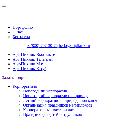
Портфолио
О нас
Контакты
8 (800) 707-30-76
hello@artpiknik.ru
Арт-Пикник Вконтакте
Арт-Пикник Телеграм
Арт-Пикник Max
Арт-Пикник Ютуб
Задать вопрос
Корпоративы
+
Новогодний корпоратив
Новогодний корпоратив на природе
Летний корпоратив на природе под ключ
Организация праздников на теплоходе
Корпоративные мастер-классы
Праздник для детей сотрудников