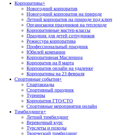
Корпоративы
+
Новогодний корпоратив
Новогодний корпоратив на природе
Летний корпоратив на природе под ключ
Организация праздников на теплоходе
Корпоративные мастер-классы
Праздник для детей сотрудников
Режиссура корпоратива
Профессиональный праздник
Юбилей компании
Корпоративная Масленица
Корпоратив на 8 марта
Корпоратив онлайн на удаленке
Корпоративы на 23 февраля
Спортивные события
+
Спартакиады
Спортивный праздник
Турниры
Корпоратив ГТО/СТО
Спортивные мероприятия онлайн
Тимбилдинги
+
Летний тимбилдинг
Веревочный курс
Турслеты и походы
Творческий тимбилдинг