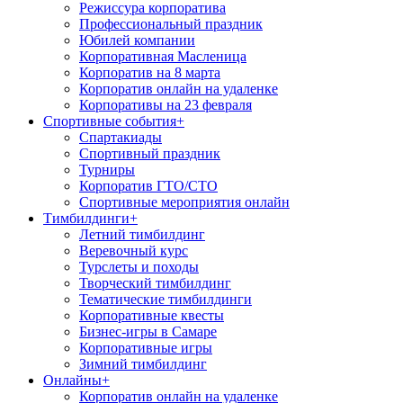
Режиссура корпоратива
Профессиональный праздник
Юбилей компании
Корпоративная Масленица
Корпоратив на 8 марта
Корпоратив онлайн на удаленке
Корпоративы на 23 февраля
Спортивные события
+
Спартакиады
Спортивный праздник
Турниры
Корпоратив ГТО/СТО
Спортивные мероприятия онлайн
Тимбилдинги
+
Летний тимбилдинг
Веревочный курс
Турслеты и походы
Творческий тимбилдинг
Тематические тимбилдинги
Корпоративные квесты
Бизнес-игры в Самаре
Корпоративные игры
Зимний тимбилдинг
Онлайны
+
Корпоратив онлайн на удаленке