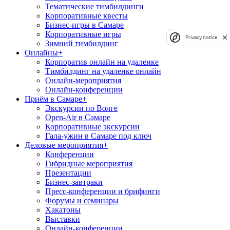
Тематические тимбилдинги
Корпоративные квесты
Бизнес-игры в Самаре
Корпоративные игры
Privacy notice
Зимний тимбилдинг
Онлайны
+
Корпоратив онлайн на удаленке
Тимбилдинг на удаленке онлайн
Онлайн-мероприятия
Онлайн-конференции
Приём в Самаре
+
Экскурсии по Волге
Open-Air в Самаре
Корпоративные экскурсии
Гала-ужин в Самаре под ключ
Деловые мероприятия
+
Конференции
Гибридные мероприятия
Презентации
Бизнес-завтраки
Пресс-конференции и брифинги
Форумы и семинары
Хакатоны
Выставки
Онлайн-конференции