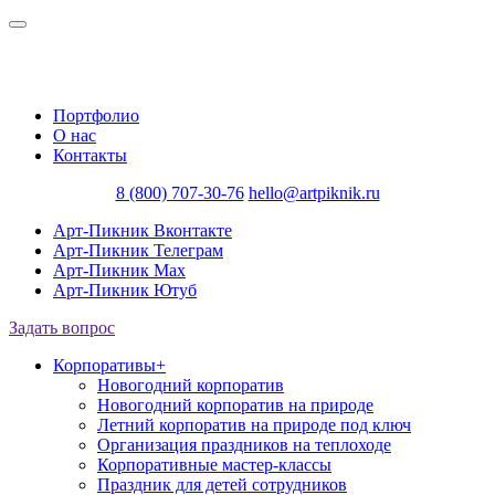
Портфолио
О нас
Контакты
8 (800) 707-30-76
hello@artpiknik.ru
Арт-Пикник Вконтакте
Арт-Пикник Телеграм
Арт-Пикник Max
Арт-Пикник Ютуб
Задать вопрос
Корпоративы
+
Новогодний корпоратив
Новогодний корпоратив на природе
Летний корпоратив на природе под ключ
Организация праздников на теплоходе
Корпоративные мастер-классы
Праздник для детей сотрудников